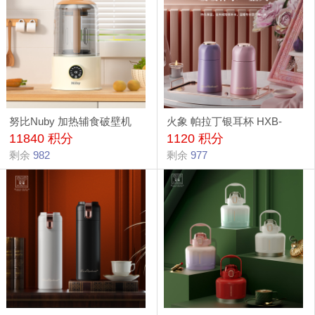
努比Nuby 加热辅食破壁机
火象 帕拉丁银耳杯 HXB-
11840 积分
1120 积分
ND-31
BW0147（紫色）
剩余
982
剩余
977