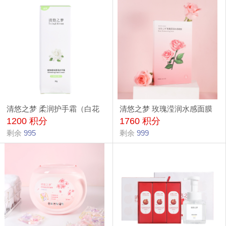
清悠之梦 柔润护手霜（白花
清悠之梦 玫瑰滢润水感面膜
1200 积分
1760 积分
之境） 50g
剩余
995
剩余
999