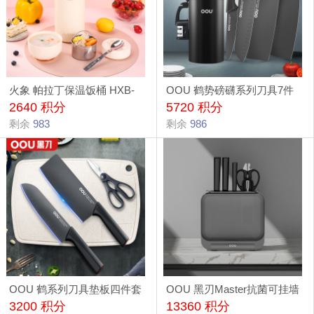
火象 帕拉丁保温饭桶 HXB-
OOU 鹤势磅礴系列刀具7件
2640 积分
5720 积分
BW147
套 UC4170
剩余
983
剩余
986
OOU 鹤系列刀具垫板四件套
OOU 黑刃Master抗菌可挂墙
3200 积分
13360 积分
UC4178
七件套 DJ0041