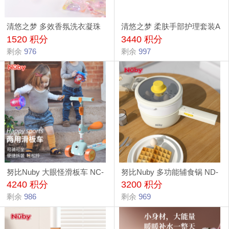
清悠之梦 多效香氛洗衣凝珠
清悠之梦 柔肤手部护理套装A
1520 积分
3440 积分
30颗
剩余
976
剩余
997
努比Nuby 大眼怪滑板车 NC-
努比Nuby 多功能辅食锅 ND-
4240 积分
3200 积分
01
30
剩余
986
剩余
969